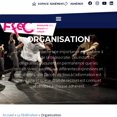
ESPACE ADHÉRENT
ADHÉRER
ORGANISATION
La Fédération attache une importance particulière à
l’exercice de la démocratie. Les instances
dirigeantes s’assurent en permanence que les
débats soient ouverts aux différentes expressions et
sensibilités, que l’accès de tous à l’information est
une réalité et que le droit de recours est connu et
accessible à chaque adhérent.
Accueil
»
La fédération
»
Organisation