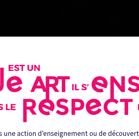
LE À
 : CIRQUE
SE
 une action d’enseignement ou de découverte 
 sur le cirque en milieu scolaire