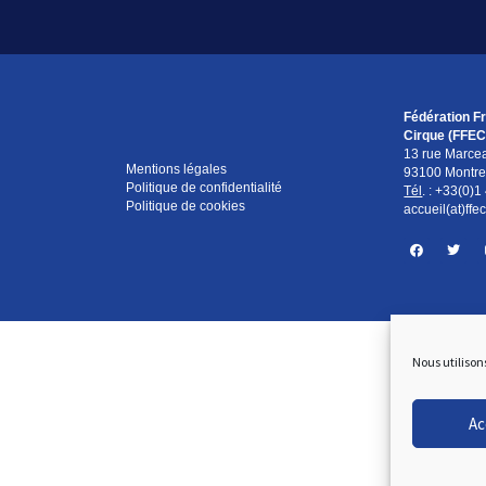
Fédération F
Cirque (FFEC
13 rue Marce
Mentions légales
93100 Montreu
Politique de confidentialité
Tél
. :
+33(0)1
Politique de cookies
accueil(at)ffec
Nous utilison
Ac