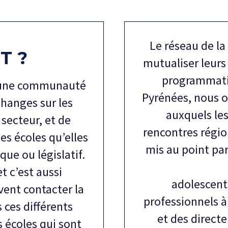
Le réseau de l
T ?
mutualiser leurs 
programmatio
 d’une communauté
Pyrénées, nous 
changes sur les
auxquels le
secteur, et de
rencontres régio
es écoles qu’elles
mis au point par
que ou législatif.
t c’est aussi
adolescents
vent contacter la
professionnels à 
 ces différents
et des directe
 écoles qui sont