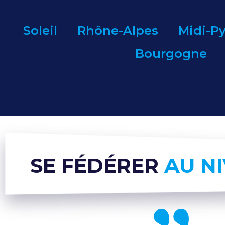
Soleil
Rhône-Alpes
Midi-P
Bourgogne
SE FÉDÉRER
AU N