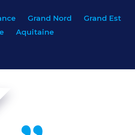
rance
Grand Nord
Grand Est
e
Aquitaine