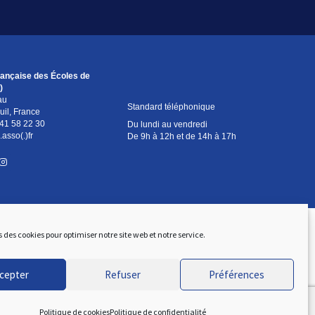
rançaise des Écoles de
)
au
Standard téléphonique
il, France
 41 58 22 30
Du lundi au vendredi
.asso(.)fr
De 9h à 12h et de 14h à 17h
s des cookies pour optimiser notre site web et notre service.
cepter
Refuser
Préférences
Politique de cookies
Politique de confidentialité