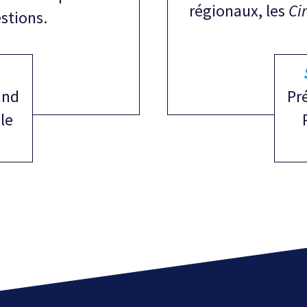
régionaux, les
Ci
stions.
and
Pr
le