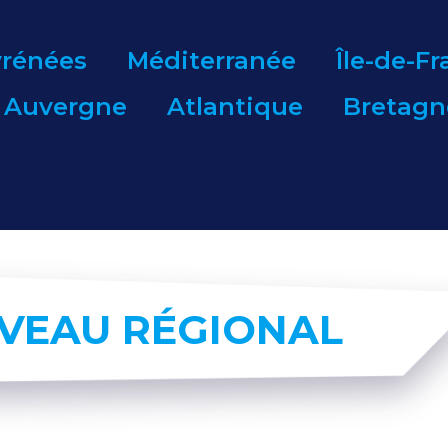
yrénées
Méditerranée
Île-de-F
Auvergne
Atlantique
Bretagn
IVEAU RÉGIONAL