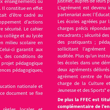
justifier, auprès de leurs
eux enseignements ou
L’agrément est devenu i
 Il constitue en effet
partenariat avec l’Éducat
tait d’être cadré au
Les écoles agréées par 
loppement d’actions
charges précis répondant
e sécurisé. Le cahier
encadrants ; sécurité des
au collège et au lycée
des pratiquants ; péda
n milieu scolaire en
sollicitant l’agrémen
 Celui-ci garantit aux
auditée. Plus qu’un inst
s, des conditions de
les écoles dans une dém
u projet pédagogique
deux agréments délivrés
tences pédagogiques,
agrément centre de for
charge de la Culture e
ducation nationale et
Jeunesse et des Sports* e
 ce document se fixe
De plus la FFEC est tit
complémentaire de l’ens
 règles locales et