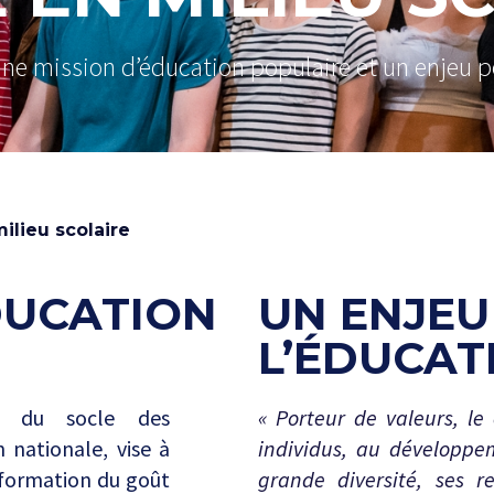
 une mission d’éducation populaire et un enjeu p
ilieu scolaire
DUCATION
UN ENJEU
L’ÉDUCAT
er du socle des
« Porteur de valeurs, le
nationale, vise à
individus, au développe
 formation du goût
grande diversité, ses re