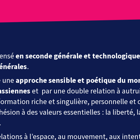
pensé
en seconde générale et technologique
énérales
.
e une
approche sensible et poétique du mo
cassiennes
et
par une double relation à autrui
formation riche et singulière,
personnelle et c
hésion
à
des
valeurs
essentielles :
la liberté, 
.
relations à l’espace, au mouvement, aux
intent