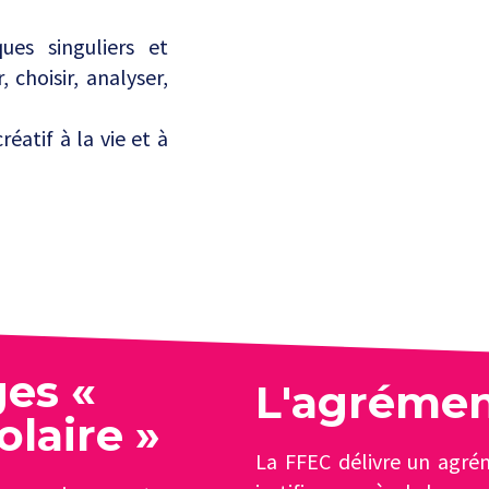
ques singuliers et
, choisir, analyser,
éatif à la vie et à
ges «
L'agrémen
olaire »
La FFEC délivre un agrém