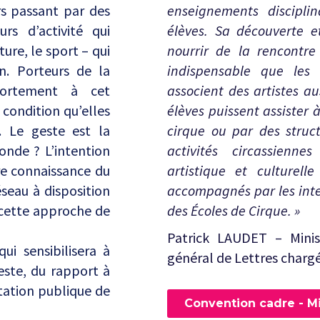
urs passant par des
enseignements disciplin
rs d’activité qui
élèves. Sa découverte e
ture, le sport – qui
nourrir de la rencontre 
n. Porteurs de la
indispensable que les 
 fortement à cet
associent des artistes au
 condition qu’elles
élèves puissent assister
. Le geste est la
cirque ou par des struct
onde ? L’intention
activités circassienne
e connaissance du
artistique et culturell
éseau à disposition
accompagnés par les inte
 cette approche de
des Écoles de Cirque. »
Patrick LAUDET – Minis
ui sensibilisera à
général de Lettres chargé
este, du rapport à
ntation publique de
Convention cadre - Mi