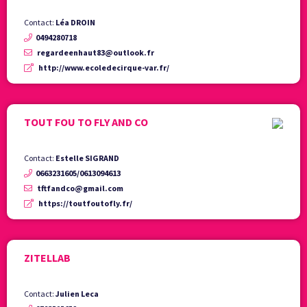
Contact:
Léa DROIN
0494280718
regardeenhaut83@outlook.fr
http://www.ecoledecirque-var.fr/
TOUT FOU TO FLY AND CO
Contact:
Estelle SIGRAND
0663231605/0613094613
tftfandco@gmail.com
https://toutfoutofly.fr/
ZITELLAB
Contact:
Julien Leca