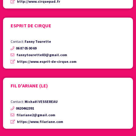
http://www.cirquepad.fr
ESPRIT DE CIRQUE
Contact:
Fanny Tourette
06 87 05 00 69
fannytourette83@gmail.com
https://www.esprit-de-cirque.com
FIL D'ARIANE (LE)
Contact:
Michaël VESSEREAU
0620462391
filariane2@gmail.com
https://www.filariane.com