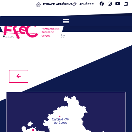
ESPACE ADHÉRENT
ADHÉRER
Accueil
»
FRECS
»
Méditerranée