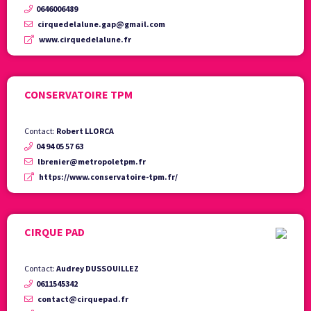
0646006489
cirquedelalune.gap@gmail.com
www.cirquedelalune.fr
CONSERVATOIRE TPM
Contact:
Robert LLORCA
04 94 05 57 63
lbrenier@metropoletpm.fr
https://www.conservatoire-tpm.fr/
CIRQUE PAD
Contact:
Audrey DUSSOUILLEZ
0611545342
contact@cirquepad.fr