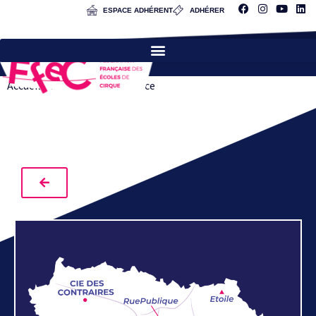
ESPACE ADHÉRENT
ADHÉRER
Accueil
»
FRECS
»
Île-de-France