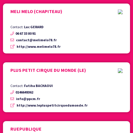
MELI MELO (CHAPITEAU)
Contact:
Luc GERARD
06 67 33 80 91
contact@melimelo78.fr
http://www.melimelo78.fr
PLUS PETIT CIRQUE DU MONDE (LE)
Contact:
Fatiha BACHAOUI
0146649362
info@ppcm.fr
http://www.lepluspetitcirquedumonde.fr
RUEPUBLIQUE