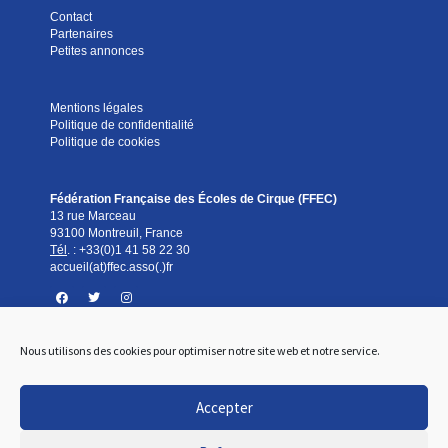
Contact
Partenaires
Petites annonces
Mentions légales
Politique de confidentialité
Politique de cookies
Fédération Française des Écoles de Cirque (FFEC)
13 rue Marceau
93100 Montreuil, France
Tél
. :
+33(0)1 41 58 22 30
accueil(at)ffec.asso(.)fr
Nous utilisons des cookies pour optimiser notre site web et notre service.
Standard téléphonique
Du lundi au vendredi
De 9h à 12h et de 14h à 17h
Accepter