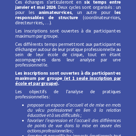
Ces échanges s’articuleront en
six
temps entre
janvier et mai 2026
. Deux cycles sont organisés : un
pour les
animateur·rices
, un autre pour
les
responsables de structure
(coordinateur·rices,
directeur·rices, …).
Les inscriptions sont ouvertes à dix participant·es
maximum par groupe.
Ces différents temps permettront aux participant·es
d’échanger autour de leur pratique professionnelle au
sein de leur école de cirque, tout en étant
accompagné·es dans leur analyse par un·e
professionnel·le.
Les inscriptions sont ouvertes à dix participant·es
maximum par groupe
(et 1 seule inscription par
école et par groupe)
.
Les objectifs de l’analyse de pratiques
professionnelles :
proposer un espace d’accueil et de mise en mots
du vécu professionnel en lien à la relation
éducative et à ses difficultés ;
favoriser l’expression et l’accueil des différences
de points de vue dans la mise en œuvre des
actions professionnelles ;
écouter et accueillir les impacts émotionnels tout