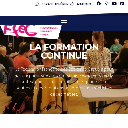
ESPACE ADHÉRENT
ADHÉRER
LA FORMATION
CONTINUE
La Fédération Française des Ecoles de Cirque a pour
activité principale d’accompagner ses acteurs vers la
professionnalisation en mettant en place et en
soutenant des formations adaptées aux spécificités
de ses métiers.