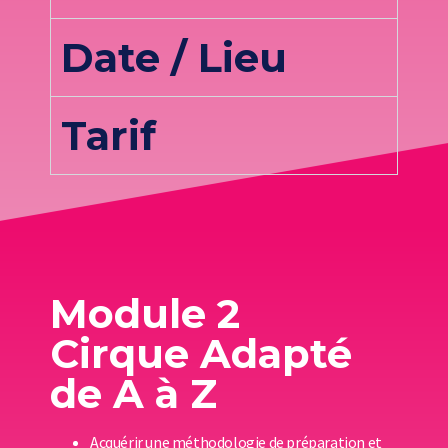
Date / Lieu
Tarif
Module 2
Cirque Adapté
de A à Z
Acquérir une méthodologie de préparation et