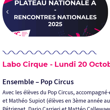
Labo Cirque - Lundi 20 Octo
Ensemble – Pop Circus
Avec les élèves du Pop Circus, accompagné·
et Mathéo Supiot (élèves en 3ème année a
Pétrignet, Dario Carrieri et Mattéo Callewaer