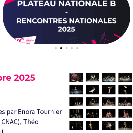
bre 2025
es par Enora Tournier
u CNAC), Théo
t.