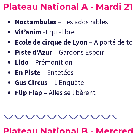
Plateau National A - Mardi 2
Noctambules
– Les ados rables
Vit’anim
-Equi-libre
Ecole de cirque de Lyon
– A porté de to
Piste d’Azur
– Gardons Espoir
Lido
– Prémonition
En Piste
– Entetées
Gus Circus
– L’Enquête
Flip Flap
– Ailes se libèrent
Plateau National B - Mercred