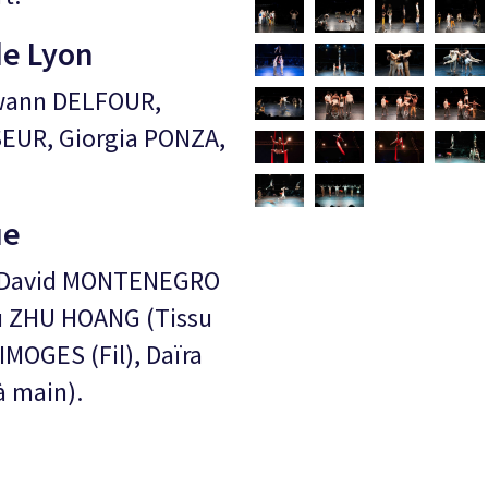
de Lyon
wann DELFOUR,
EUR, Giorgia PONZA,
ue
, David MONTENEGRO
u ZHU HOANG (Tissu
IMOGES (Fil), Daïra
 main).