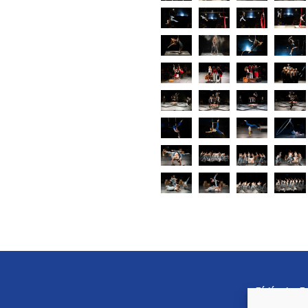
Fédération F
Cirque (FFEC