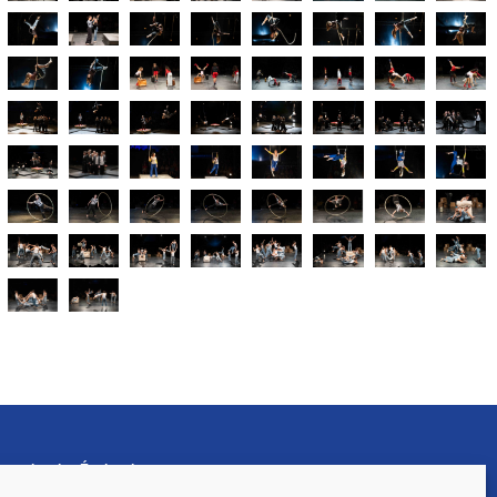
rançaise des Écoles de
)