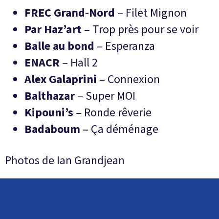
FREC Grand-Nord
– Filet Mignon
Par Haz’art
– Trop près pour se voir
Balle au bond
– Esperanza
ENACR
– Hall 2
Alex Galaprini
– Connexion
Balthazar
– Super MOI
Kipouni’s
– Ronde rêverie
Badaboum
– Ça déménage
Photos de Ian Grandjean