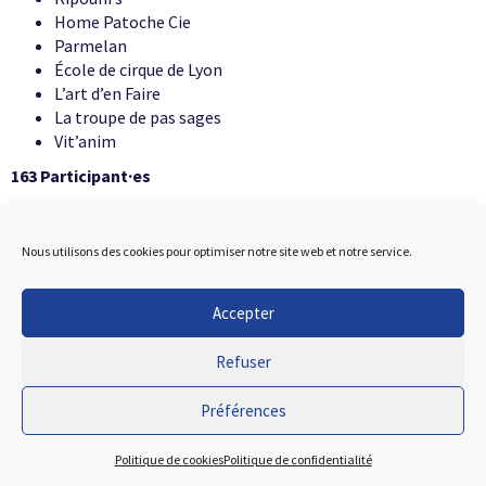
Home Patoche Cie
Parmelan
École de cirque de Lyon
L’art d’en Faire
La troupe de pas sages
Vit’anim
163 Participant·es
Nous utilisons des cookies pour optimiser notre site web et notre service.
FREC Aquitaine - 30 au 31
Accepter
Mai 2026
Refuser
À Pole Circus
(Ondres, 40)
Préférences
7 Écoles représentées
Acrofolies
Politique de cookies
Politique de confidentialité
AFCA