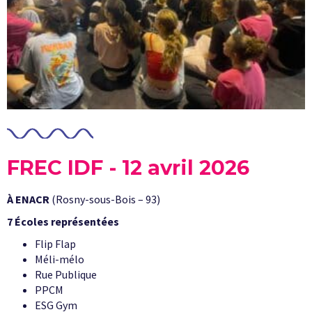
FREC IDF - 12 avril 2026
À ENACR
(Rosny-sous-Bois – 93)
7 Écoles représentées
Flip Flap
Méli-mélo
Rue Publique
PPCM
ESG Gym