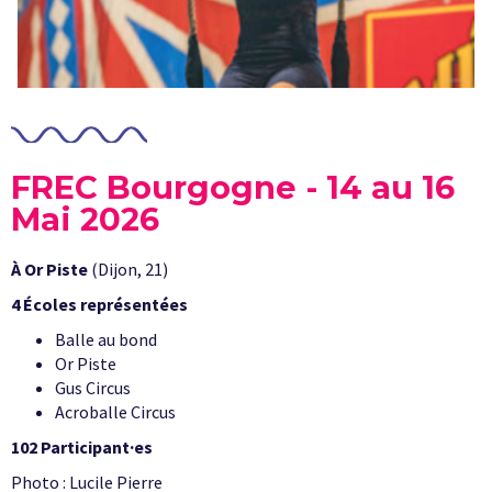
FREC Bourgogne - 14 au 16
Mai 2026
À Or Piste
(Dijon, 21)
4 Écoles représentées
Balle au bond
Or Piste
Gus Circus
Acroballe Circus
102 Participant·es
Photo : Lucile Pierre