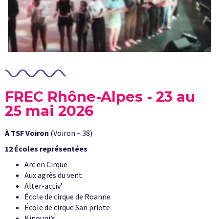
FREC Rhône-Alpes - 23 au
25 mai 2026
À TSF Voiron
(Voiron – 38)
12 Écoles représentées
Arc en Cirque
Aux agrès du vent
Alter-activ’
École de cirque de Roanne
École de cirque San priote
Kipouni’s