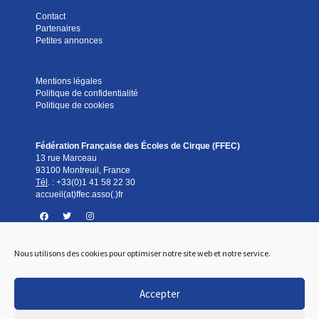
Contact
Partenaires
Petites annonces
Mentions légales
Politique de confidentialité
Politique de cookies
Fédération Française des Écoles de Cirque (FFEC)
13 rue Marceau
93100 Montreuil, France
Tél
. :
+33(0)1 41 58 22 30
accueil(at)ffec.asso(.)fr
Nous utilisons des cookies pour optimiser notre site web et notre service.
Standard téléphonique
Du lundi au vendredi
De 9h à 12h et de 14h à 17h
Accepter