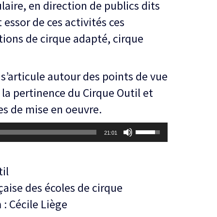
aire, en direction de publics dits
t essor de ces activités ces
otions de cirque adapté, cirque
s’articule autour des points de vue
 la pertinence du Cirque Outil et
es de mise en oeuvre.
Utilisez
21:01
les
flèches
il
haut/bas
çaise des écoles de cirque
pour
n
: Cécile Liège
augmenter