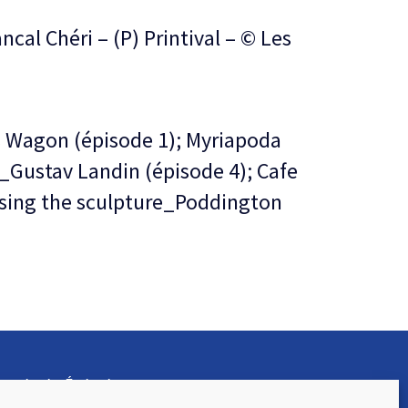
ou
ncal Chéri – (P) Printival – © Les
diminuer
le
volume.
s Wagon (épisode 1); Myriapoda
 _Gustav Landin (épisode 4); Cafe
ising the sculpture_Poddington
rançaise des Écoles de
)