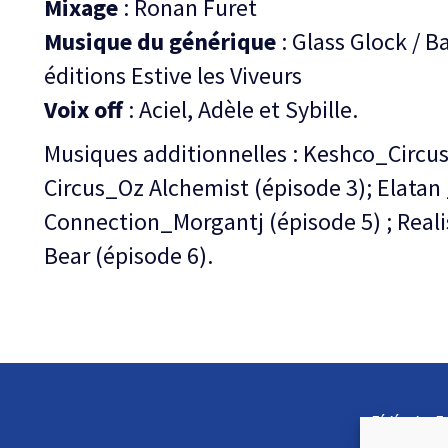
Mixage
: Ronan Furet
Musique du générique
: Glass Glock / Ba
éditions Estive les Viveurs
Voix off
: Aciel, Adèle et Sybille.
Musiques additionnelles : Keshco_Circu
Circus_Oz Alchemist (épisode 3); Elatan
Connection_Morgantj (épisode 5) ; Real
Bear (épisode 6).
Fédération F
Cirque (FFEC