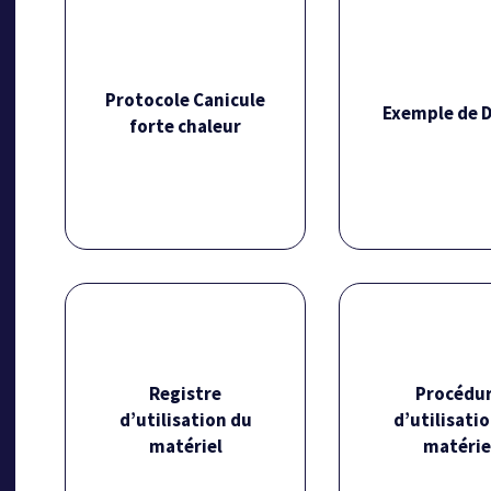
Protocole Canicule
Exemple de 
forte chaleur
Protocole Canicule
Fichier rése
forte chaleur
adhéren
Télécharger
Registre
Procédu
J'adhè
d’utilisation du
d’utilisati
matériel
matérie