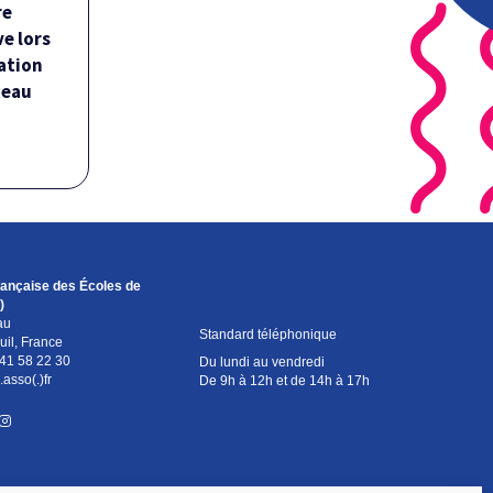
ger
re
e lors
J'adhère
ation
teau
rvé aux
ts
rançaise des Écoles de
)
au
Standard téléphonique
il, France
re
 41 58 22 30
Du lundi au vendredi
.asso(.)fr
De 9h à 12h et de 14h à 17h