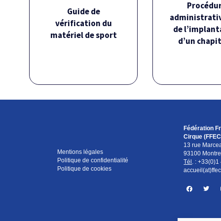
Télécharger
Téléchar
Procédu
Guide de
administrativ
vérification du
de l’implant
matériel de sport
d’un chapi
Guide de vérification
Fichier rése
du matériel de sport
adhéren
Télécharger
Fédération F
Cirque (FFEC
13 rue Marce
Mentions légales
93100 Montreu
J'adhè
Politique de confidentialité
Tél
. :
+33(0)1
Politique de cookies
accueil(at)ffec