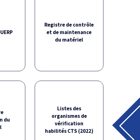
Registre de contrôle
DUERP
et de maintenance
du matériel
rvé aux
Fichier réservé aux
ts
adhérents
Listes des
re
re
organismes de
J'adhère
on du
vérification
l
habilités CTS (2022)